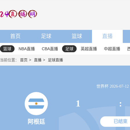
首页
足球
篮球
直播
篮球
NBA直播
CBA直播
足球
英超直播
中超直播
当前位置：
首页
直播
足球直播
世界杯 2026-07-12 0
1
:
阿根廷
已结束