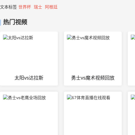
文本标签
世界杯
瑞士
阿根廷
热门视频
太阳vs达拉斯
勇士vs魔术视频回放