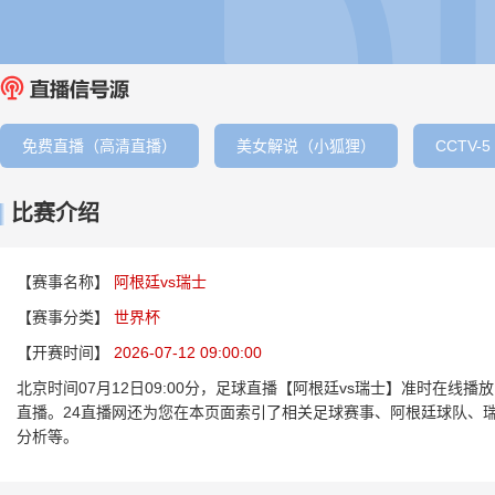
免费直播（高清直播）
美女解说（小狐狸）
CCTV-5
比赛介绍
【赛事名称】
阿根廷vs瑞士
【赛事分类】
世界杯
【开赛时间】
2026-07-12 09:00:00
北京时间07月12日09:00分，足球直播【阿根廷vs瑞士】准时在
直播。24直播网还为您在本页面索引了相关足球赛事、阿根廷球队、
分析等。