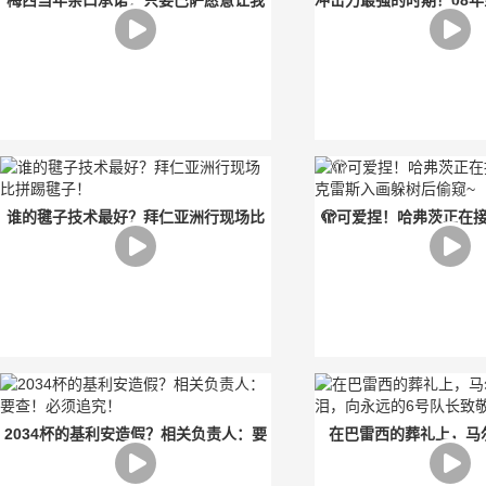
梅西当年亲口承诺：只要巴萨愿意让我
冲击力最强的时期！08年
留，我就在巴塞罗那退役
起球队？
谁的毽子技术最好？拜仁亚洲行现场比
🫣可爱捏！哈弗茨正在
拼踢毽子！
雷斯入画躲树后
2034杯的基利安造假？相关负责人：要
在巴雷西的葬礼上，马
查！必须追究！
泪，向永远的6号