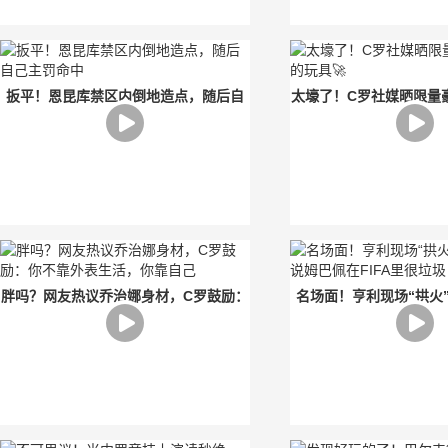
扳平！恩昆库禁区内倒地造点，随后自
太壕了！C罗社媒晒限量
己主罚命中
玩具🚀
胖吗？网友热议乔治娜身材，C罗鼓励：
名场面！亨利现场“拱火
你不靠外表生活，你靠自己
说姆巴佩在FIFA