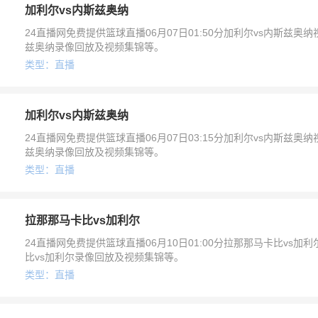
加利尔vs内斯兹奥纳
24直播网免费提供篮球直播06月07日01:50分加利尔vs内斯兹奥
兹奥纳录像回放及视频集锦等。
类型：直播
加利尔vs内斯兹奥纳
24直播网免费提供篮球直播06月07日03:15分加利尔vs内斯兹奥
兹奥纳录像回放及视频集锦等。
类型：直播
拉那那马卡比vs加利尔
24直播网免费提供篮球直播06月10日01:00分拉那那马卡比vs
比vs加利尔录像回放及视频集锦等。
类型：直播