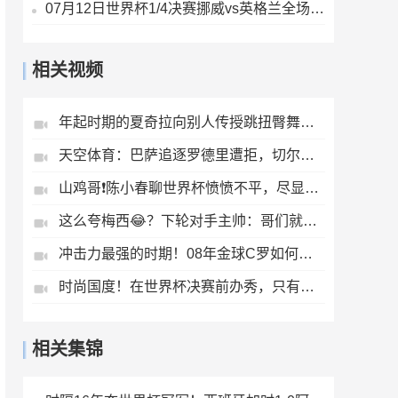
07月12日世界杯1/4决赛挪威vs英格兰全场录像
相关视频
年起时期的夏奇拉向别人传授跳扭臀舞的秘诀
天空体育：巴萨追逐罗德里遭拒，切尔西给恩佐开价1.2亿英镑
山鸡哥❗️陈小春聊世界杯愤愤不平，尽显球迷本色
这么夸梅西😂？下轮对手主帅：哥们就不能度度假，坐坐游艇吗？
冲击力最强的时期！08年金球C罗如何扛起球队？
时尚国度！在世界杯决赛前办秀，只有法国人敢这么做！
相关集锦