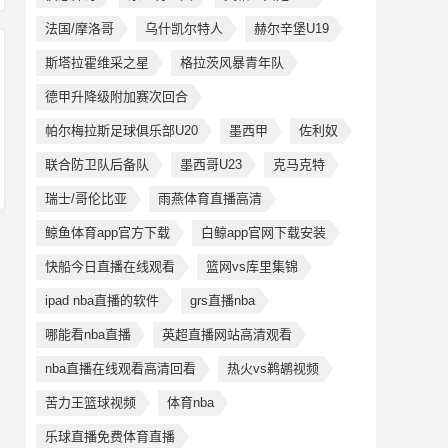
法国/摩洛哥
乌什凯尔特人
赫尔辛堡U19
斯塔拉霍维采之星
格拉茨风暴青年队
德甲升降级附加赛次回合
帕尔梅拉斯足球俱乐部U20
墨西甲
佐利奴
联合防卫队后备队
墨西哥U23
克马克特
瑞士/哥伦比亚
雨燕体育直播高清
鲸鱼体育app官方下载
白鲸app官网下载安装
快船今日直播在线观看
篮网vs库里集锦
ipad nba直播的软件
grs直播nba
哪能看nba直播
英超直播网站高清观看
nba直播在线观看高清回看
热火vs鹈鹕视频
苦力王篮球视频
体育nba
乐球直播免费体育直播