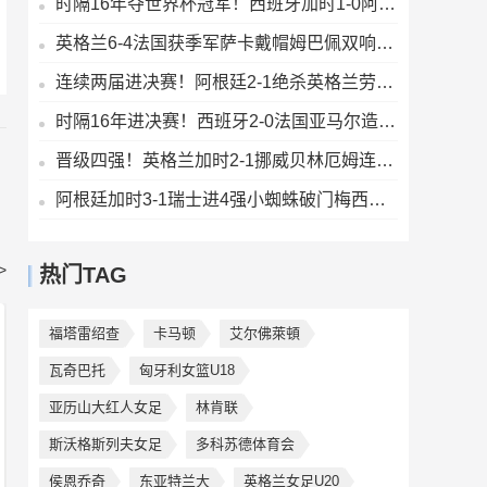
时隔16年夺世界杯冠军！西班牙加时1-0阿根廷费兰制胜恩佐染红
英格兰6-4法国获季军萨卡戴帽姆巴佩双响创纪录奥利塞2助+失良机
连续两届进决赛！阿根廷2-1绝杀英格兰劳塔罗恩佐破门梅西两助攻
时隔16年进决赛！西班牙2-0法国亚马尔造点奥亚萨瓦尔、波罗破门
晋级四强！英格兰加时2-1挪威贝林厄姆连场双响谢尔德鲁普破门
阿根廷加时3-1瑞士进4强小蜘蛛破门梅西助攻麦卡恩博洛假摔染红
>
热门TAG
福塔雷绍查
卡马顿
艾尔佛萊頓
瓦奇巴托
匈牙利女篮U18
亚历山大红人女足
林肯联
斯沃格斯列夫女足
多科苏德体育会
侯恩乔奇
东亚特兰大
英格兰女足U20