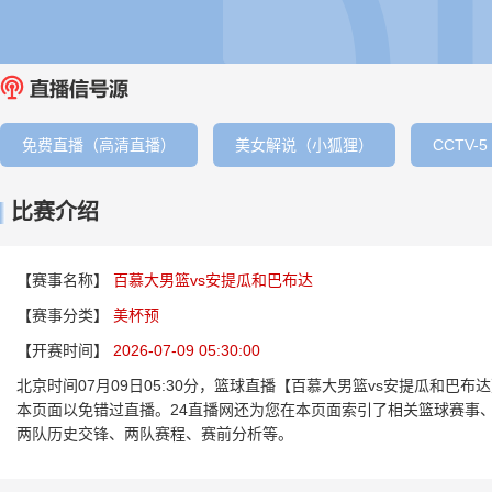
免费直播（高清直播）
美女解说（小狐狸）
CCTV-5
比赛介绍
【赛事名称】
百慕大男篮vs安提瓜和巴布达
【赛事分类】
美杯预
【开赛时间】
2026-07-09 05:30:00
北京时间07月09日05:30分，篮球直播【百慕大男篮vs安提瓜和
本页面以免错过直播。24直播网还为您在本页面索引了相关篮球赛事
两队历史交锋、两队赛程、赛前分析等。