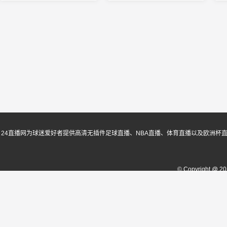
24直播网为球迷爱好者提供高清无插件足球直播、NBA直播、体育直播以及欧洲杯
© Copyright @ 