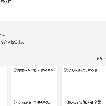
大的存在
晋级！
判忘穿阿根廷球衣
更多 >
篮网vs灰熊咪咕视频回放
湖人vs快船决赛全集