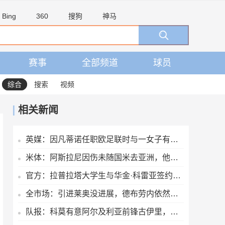
Bing
360
搜狗
神马
赛事
全部频道
球员
综合
搜索
视频
相关新闻
英媒：因凡蒂诺任职欧足联时与一女子有染，欧足联付6位数封口费
米体：阿斯拉尼因伤未随国米去亚洲，他早已不在球队的未来计划中
官方：拉普拉塔大学生与华金·科雷亚签约两年
全市场：引进莱奥没进展，德布劳内依然是加拉塔萨雷的引援目标
队报：科莫有意阿尔及利亚前锋古伊里，今夏世界杯出场4次打进1球