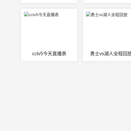
cctv5今天直播表
勇士vs湖人全程回