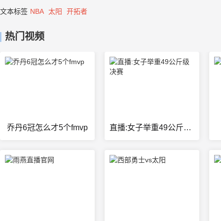
文本标签
NBA
太阳
开拓者
热门视频
乔丹6冠怎么才5个fmvp
直播:女子举重49公斤级决赛