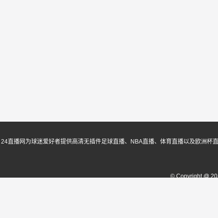
24直播网为球迷爱好者提供高清无插件足球直播、NBA直播、体育直播以及欧洲杯
© Copyright @ 