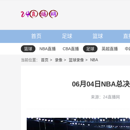
首页
足球
篮球
直
篮球
NBA直播
CBA直播
足球
英超直播
中
当前位置：
首页
录像
篮球录像
NBA
06月04日NBA总
来源：24直播网