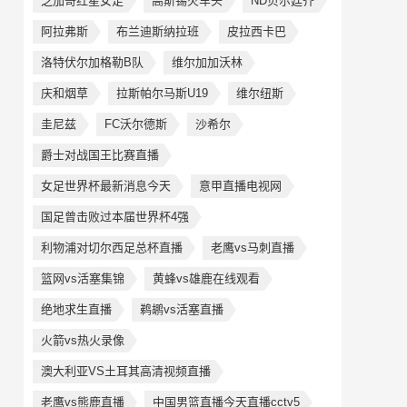
芝加哥红星女足
高斯锡火车头
ND贝尔廷齐
阿拉弗斯
布兰迪斯纳拉班
皮拉西卡巴
洛特伏尔加格勒B队
维尔加加沃林
庆和烟草
拉斯帕尔马斯U19
维尔纽斯
圭尼兹
FC沃尔德斯
沙希尔
爵士对战国王比赛直播
女足世界杯最新消息今天
意甲直播电视网
国足曾击败过本届世界杯4强
利物浦对切尔西足总杯直播
老鹰vs马刺直播
篮网vs活塞集锦
黄蜂vs雄鹿在线观看
绝地求生直播
鹈鹕vs活塞直播
火箭vs热火录像
澳大利亚VS土耳其高清视频直播
老鹰vs熊鹿直播
中国男篮直播今天直播cctv5