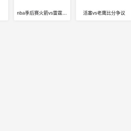
nba季后赛火箭vs雷霆文字
活塞vs老鹰比分争议