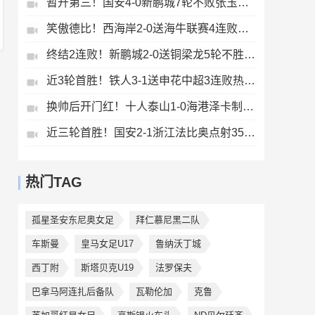
暂升第三！国安4-0新鹏城7轮不败张玉宁传射达万双响法比奥破门
笑傲德比！西海岸2-0送海牛联赛4连败海牛仍垫底西海岸升至第二
终结2连败！新鹏城2-0送铜梁龙5轮不胜37岁姜至鹏破门韦斯利建功
近3轮首胜！铁人3-1送申花中超3连败热菲尼奥双响邦本宜裕传射
换帅后开门红！十人泰山1-0海港泽卡制胜于金永扑点海港三球被吹
近三轮首胜！国安2-1浙江法比奥点射35岁张稀哲制胜王钰栋送助攻
热门TAG
孤星圣安东尼奥女足
拜仁慕尼黑二队
车斯曼
皇马女足U17
鲁纳沃丁城
西丁附
斯塔贝克U19
法罗保夫
巴拿马阿连扎后备队
瓦勒伦加
克鲁