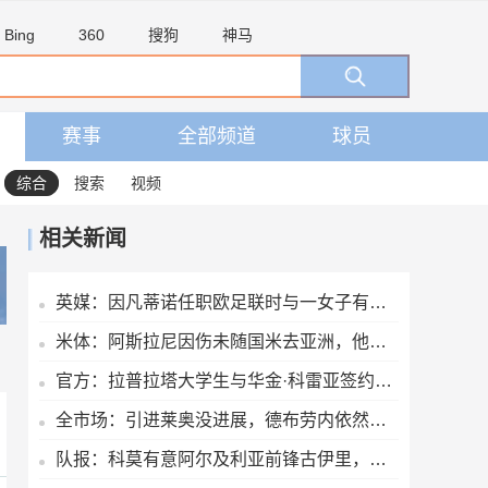
Bing
360
搜狗
神马
赛事
全部频道
球员
综合
搜索
视频
相关新闻
英媒：因凡蒂诺任职欧足联时与一女子有染，欧足联付6位数封口费
米体：阿斯拉尼因伤未随国米去亚洲，他早已不在球队的未来计划中
官方：拉普拉塔大学生与华金·科雷亚签约两年
全市场：引进莱奥没进展，德布劳内依然是加拉塔萨雷的引援目标
队报：科莫有意阿尔及利亚前锋古伊里，今夏世界杯出场4次打进1球