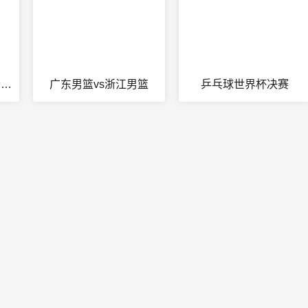
nba常规赛公牛vs骑士视频回放
广东男篮vs浙江男篮
乒乓球世界杯决赛