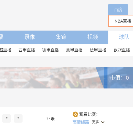
百度
播
录像
集锦
视频
球队
超直播
西甲直播
德甲直播
意甲直播
法甲直播
欧冠直播
市值：0
观看比赛：
*
:
*
亚眠
高清线路
更多