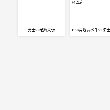
勇士vs老鹰录像