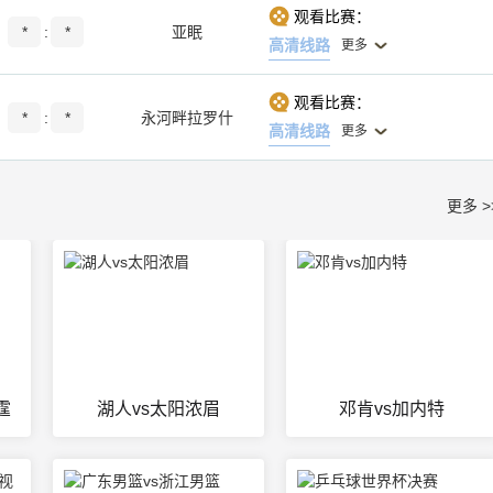
观看比赛：
*
:
*
亚眠
高清线路
更多
观看比赛：
*
:
*
永河畔拉罗什
高清线路
更多
更多 >
霆
湖人vs太阳浓眉
邓肯vs加内特