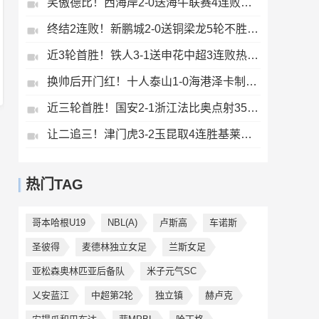
笑傲德比！西海岸2-0送海牛联赛4连败海牛仍垫底西海岸升至第二
终结2连败！新鹏城2-0送铜梁龙5轮不胜37岁姜至鹏破门韦斯利建功
近3轮首胜！铁人3-1送申花中超3连败热菲尼奥双响邦本宜裕传射
换帅后开门红！十人泰山1-0海港泽卡制胜于金永扑点海港三球被吹
近三轮首胜！国安2-1浙江法比奥点射35岁张稀哲制胜王钰栋送助攻
让二追三！津门虎3-2玉昆取4连胜基莱斯读秒绝杀萨尔瓦多破门
热门TAG
哥本哈根U19
NBL(A)
卢斯高
车诺斯
圣彼得
麦德林独立女足
兰斯女足
亚松森奥林匹亚后备队
米子元气SC
乂安蓝江
中超第2轮
独立镇
赫卢克