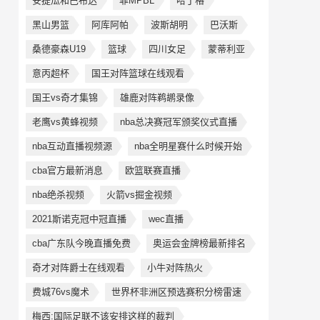
安提瓜和巴布达
菲MPBL
哈丁格
黑山男篮
阿库阿帕
波斯胡明
巴沃斯
桑德豪森U19
篮球
四川女足
蒙蒂利亚
意丙超杯
国王对阵篮球在线观看
国王vs奇才集锦
雄鹿对阵鹈鹕录像
老鹰vs黄蜂视频
nba总决赛冠军颁奖仪式直播
nba互动直播视频源
nba全明星赛什么时候开始
cba官方最新消息
欧篮联赛直播
nba绝杀视频
火箭vs掘金视频
2021斯诺克冠中冠直播
wec直播
cba广东队今晚直播免费
奥运会金牌榜最新排名
奇才对阵爵士在线观看
小牛对阵热火
费城76vs魔术
世界杯非洲区预选赛积分榜雷速
梅西:国际足联不该安排这样的裁判