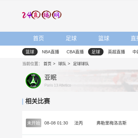
首页
足球
篮球
直
篮球
NBA直播
CBA直播
足球
英超直播
中
当前位置：
首页
球队
足球球队
亚眠
Paris 13 Atletico
相关比赛
未开始
08-08 01:30
法丙
弗勒里梅洛吉斯