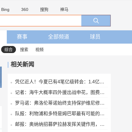
Bing
360
搜狗
神马
赛事
全部频道
球员
综合
搜索
视频
相关新闻
凭亿近人！今夏已有4笔亿级转会：1.4亿迪奥曼德领衔 英超3人在列
记者：海牛大概率四外援出战申花，图费格季奇最早下轮对泰山复出
罗马诺：弗洛伦蒂诺始终支持保护维尼修斯，即使后者与阿隆索矛盾
队报：利物浦和多特是姆巴耶最有可能的下家，他们已展示各自规划
邮报：奥纳纳招募萨拉赫发挥关键作用，特拉布宗球衣预计卖30万件