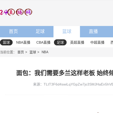
首页
足球
篮球
直播
篮球
NBA直播
CBA直播
足球
英超直播
中超直播
当前位置：
首页
篮球
NBA
面包：我们需要多兰这样老板 始终
来源：TLtT3F6d4swiLqYGpZw7jo3SMJHaEn5hV