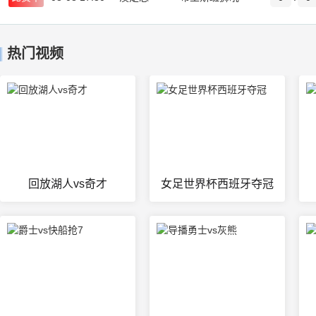
热门视频
回放湖人vs奇才
女足世界杯西班牙夺冠