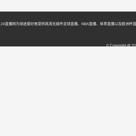
24直播网为球迷爱好者提供高清无插件足球直播、NBA直播、体育直播以及欧洲杯
© Copyright @ 