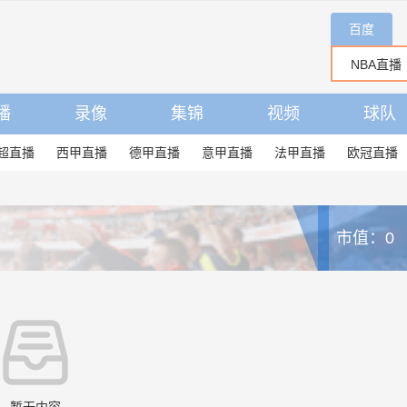
百度
播
录像
集锦
视频
球队
超直播
西甲直播
德甲直播
意甲直播
法甲直播
欧冠直播
市值：0