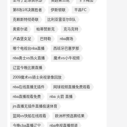
圣马丁足球俱乐部
英超第12轮
卡卡梅加
第8场1/8决赛胜者
伊斯顿联
平昌FC
克赖斯特彻奇联
比利亚雷亚尔B队
奥索尔诺
帕蒂赞斯克
克马克特
卢森堡女足
巴特勒
nba赛场
哪个电视台nba直播
西班牙巴塞罗那
nba勇士vs热火直播
魔术vs小牛视频
辽篮今晚比赛直播
2009魔术vs骑士央视录像回放
nba在线直播无插件
网球视频直播免费观看
nba直播观看免费
nba 火箭 直播
jrs直播无插件直播极速体育
篮网vs快船在线观看
欧洲杯预选赛结果
今晚cba直播辽宁
nba电视直播频道