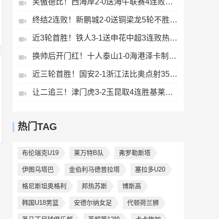
笑傲德比！西海岸2-0送海牛联赛4连败海牛仍垫底西海岸升至第二
终结2连败！新鹏城2-0送铜梁龙5轮不胜37岁姜至鹏破门韦斯利建功
近3轮首胜！铁人3-1送申花中超3连败热菲尼奥双响邦本宜裕传射
换帅后开门红！十人泰山1-0海港泽卡制胜于金永扑点海港三球被吹
近三轮首胜！国安2-1浙江法比奥点射35岁张稀哲制胜王钰栋送助攻
让二追三！津门虎3-2玉昆取4连胜基莱斯读秒绝杀萨尔瓦多破门
热门TAG
布伦瑞克U19
莱万特B队
弗罗勒斯塔
伊图乌塔巴
金伯利马德普拉塔
塞拉多U20
格尼斯坦奥格利
邦热苏斯
博斯高
韩国U18男篮
安德尔纳女足
代顿荷兰狮