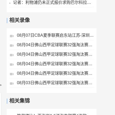
记者：利物浦仍未正式报价求购巴尔科拉，与巴黎要价存在较大差距
相关录像
08月07日CBA夏季联赛启东站江苏-深圳全场录像
08月04日佛山西甲足球联赛32强淘汰赛藝品高國際VS湛江狂狼·粵辉能源全场录像
08月04日佛山西甲足球联赛32强淘汰赛贪玩游戏VS美的薪火全场录像
08月04日佛山西甲足球联赛32强淘汰赛肇庆恒骏成VS三七互娱全场录像
08月04日佛山西甲足球联赛32强淘汰赛广东西南建设VS香港圣徒全场录像
08月03日佛山西甲足球联赛32强淘汰赛广东凤铝VS湛江八部科技全场录像
>
相关集锦