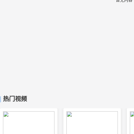
暂无内容
热门视频