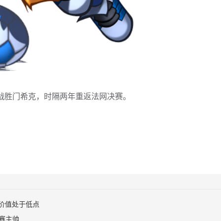
1战胜门希克，时隔两年重返法网决赛。
价值处于低点
赛主帅