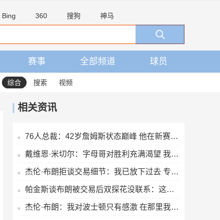
Bing
360
搜狗
神马
赛事
全部频道
球员
综合
搜索
视频
相关资讯
76人总裁：42岁詹姆斯状态巅峰 他在新赛季能打出MVP级别的表现
戴维恩·米切尔：字母哥对胜利充满渴望 我们的交谈非常融洽
杰伦·布朗拒谈交易细节：我已放下过去 专注当下
帕金斯谈布朗被交易后双探花没联系：这有啥惊讶？他们场外没私交
杰伦·布朗：我对波士顿只有感激 在那里我成长为一个真正的男人