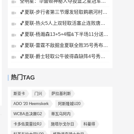
全明星：华盛顿神秘人夺投篮之星冠军！福德夺得三分大赛冠军！
🏀夏联-步行者第三节爆发轻取鹈鹕河村勇辉5+5+12斯劳森22分
🏀夏联-热火5人上双轻取活塞止连败唐纳森20+8+10奥科里27分
🏀夏联-杨瀚森13+5+4帽&下半场11分送惊艳妙传开拓者力克掘金
🏀夏联-雷霆不敌掘金夏联全败35号秀布拉齐尔32+6马拉14+7+6
🏀夏联-爵士轻取公牛彼得森缺阵4号秀威尔逊19+8+5帽罚球6中0
热门TAG
斯亚卡
门兴
萨拉基利斯
ADO '20 Heemskerk
阿斯隆城U20
WCBA总决赛G2
蒂瓦乌阿内
卡多佐莫雷拉RJ
施塔尔戈尔日
科曼得