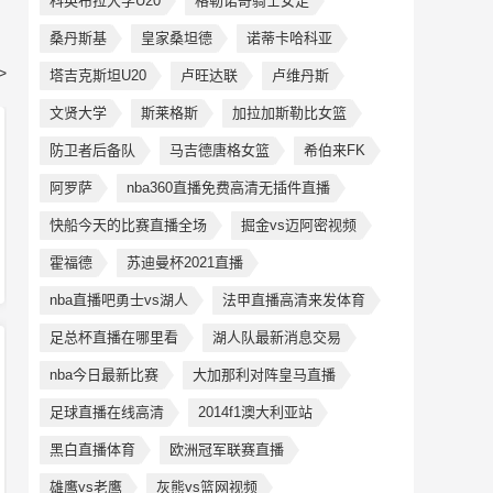
科英布拉大学U20
格勒诺奇骑士女足
桑丹斯基
皇家桑坦德
诺蒂卡哈科亚
>
塔吉克斯坦U20
卢旺达联
卢维丹斯
文贤大学
斯莱格斯
加拉加斯勒比女篮
防卫者后备队
马吉德唐格女篮
希伯来FK
阿罗萨
nba360直播免费高清无插件直播
快船今天的比赛直播全场
掘金vs迈阿密视频
霍福德
苏迪曼杯2021直播
nba直播吧勇士vs湖人
法甲直播高清来发体育
足总杯直播在哪里看
湖人队最新消息交易
nba今日最新比赛
大加那利对阵皇马直播
足球直播在线高清
2014f1澳大利亚站
黑白直播体育
欧洲冠军联赛直播
雄鹰vs老鹰
灰熊vs篮网视频