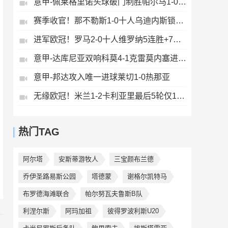
意甲-佩莱格里诺头球破门制胜帕尔马1-0萨索洛
赛季收官！那不勒斯1-0十人乌迪内斯锁定第二丁丁助攻霍伊伦制胜
进军欧冠！罗马2-0十人维罗纳5连胜+7轮不败第3收官迪巴拉2助攻
意甲-达库尼亚双响科莫4-1克雷莫内塞进欧冠
意甲-邦达攻入唯一进球莱切1-0热那亚
无缘欧冠！米兰1-2卡利亚里最后5轮仅1胜萨勒马科尔斯闪击难救主
热门TAG
阿尔塔
安斯蒂游牧人
三宝颜布兰德
乔伊圣路易斯公园
塔德蒙
谢格尔凯特马
布罗德海滩联合
帕尔努瓦夫鲁斯B队
利涅尔斯
阿玛加祖
彼得罗波利斯U20