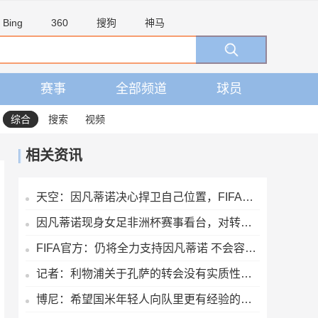
Bing
360
搜狗
神马
赛事
全部频道
球员
综合
搜索
视频
相关资讯
天空：因凡蒂诺决心捍卫自己位置，FIFA委员会公开致信表达支持
因凡蒂诺现身女足非洲杯赛事看台，对转播镜头面带笑容挥手致意
FIFA官方：仍将全力支持因凡蒂诺 不会容忍外界对FIFA诚信的攻击
记者：利物浦关于孔萨的转会没有实质性进展，除非球员转会费降低
博尼：希望国米年轻人向队里更有经验的球员学习，不断成长并立足