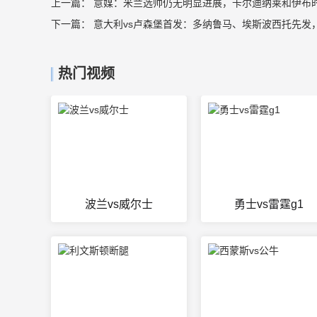
上一篇：
意媒：米兰选帅仍无明显进展，卡尔迪纳莱和伊布
下一篇：
意大利vs卢森堡首发：多纳鲁马、埃斯波西托先发
热门视频
波兰vs威尔士
勇士vs雷霆g1