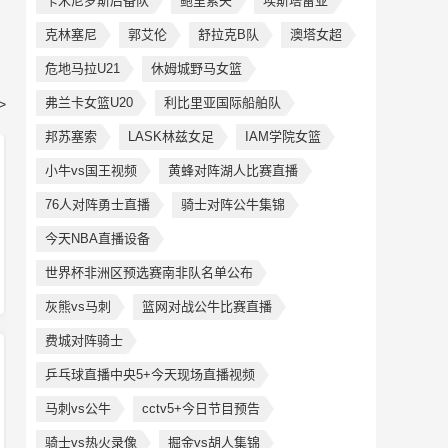
卡米尼罗斯后备队
鲍里索夫
埃斯塔雷亚
克林塞尼
郭艾伦
舒拉克B队
澳塔女超
危地马拉U21
休姆城野马女篮
弗兰卡女篮U20
利比里亚国际船舶队
>
邦苏塞索
LASK林兹女足
IAM学院女篮
小牛vs国王视频
黄蜂对阵湖人比赛直播
76人对阵勇士直播
骑士对阵公牛集锦
今天NBA直播设备
世界杯非洲区预选赛南非队名单公布
灰熊vs马刺
篮网对战公牛比赛直播
费城对阵骑士
乒乓球直播中央5+今天现场直播视频
马刺vs公牛
cctv5+今日节目预告
骑士vs热火录像
掘金vs胡人集锦