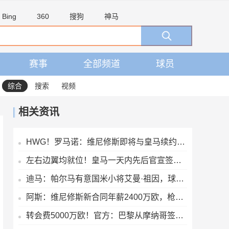
Bing
360
搜狗
神马
赛事
全部频道
球员
综合
搜索
视频
相关资讯
HWG！罗马诺：维尼修斯即将与皇马续约，签下为期6年的全新合同
左右边翼均就位！皇马一天内先后官宣签下迪奥曼德、续约维尼修斯
迪马：帕尔马有意国米小将艾曼·祖因，球员此前和阿斯科利谈判
阿斯：维尼修斯新合同年薪2400万欧，枪手的出现加速续约谈判进展
转会费5000万欧！官方：巴黎从摩纳哥签下24岁法国边锋阿克利乌什