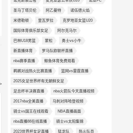
诺克斯袭击者
麦克亚瑟公羊队U20
诺亚FC
圣马丁塔贝伦
阿乙曼特
诺伍德火焰
米德勒顿
里瓦罗拉
克罗地亚女篮U20
国际体育俱乐部女足
阿尔克马尔
巴林U18男篮
蒙松
勇士vs小牛
新直播体育
罗马队欧联杯直播
nba赛季直播
鲸鱼体育免费观看
鹈鹕对战热火比赛直播
篮网vs雷霆直播
2025女足世界杯有无朝鲜女足
>
足总杯半决赛直播
nba火箭队今天直播视频
2017nba全美直播
马刺对阵哈登视频
骑士vs国王在线观看
NBA直播画面
nba直播88在线直播
骑士vs太阳集锦
2023世界杯女足直播
猛龙队
热火队员