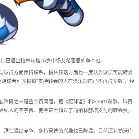
拜仁已退出柏林赫塔16岁中场艾希霍恩的争夺战。
与球员方面保持联系，柏林赫塔方面也一度认为球员可能转会
踢球者》就报道"支持转会的人在俱乐部内已不再占多数"，经
障碍之一是签字费问题，据《踢球者》和Sport1获悉，球员
经纪人的签字费、佣金甚至超过了向柏林赫塔支付的转会费，
，拜仁退出竞争，多特蒙德的兴趣也已降温，目前还有勒沃库