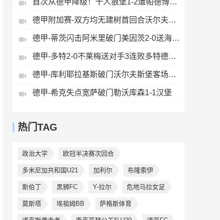
首次从德甲降级！十人狼堡1-2遭帕德博恩逆转库尔达加时赛制胜
德甲附加赛-双方均无建树首回合沃尔夫斯堡0-0帕德博恩
德甲-蒂茨闪击阿米里破门美因茨2-0送海登海姆降级
德甲-多特2-0不莱梅送对手3连败多特德甲亚军收官吉拉西破门
德甲-库利耶拉基斯破门沃尔夫斯堡客场3-1送圣保利降级
德甲-希克失点宽萨破门勒沃库森1-1汉堡
热门TAG
政治大学
欧冠半决赛次回合
多米尼加共和国U21
加利尔
布隆索伊
斯伯丁
黑狮FC
Y-拉尔
危地马拉女足
莫斯塔
埃祖姆BB
萨格斯体育