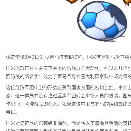
体育资讯6月3日讯 据迪马济奥报道称，国米有意罗马后卫詹
国米内部正在为夯实下赛季的防线展开大动作。在过去几个
强防线的新名字：效力于罗马且身为意大利国家队中坚力量的
这位红狼军团中卫的形势正受到国米方面的密切监控。事实
态。这一僵局并没有逃过蓝黑军团转会市场人员的眼睛，国
作空间，就准备立即介入。如果这位中卫与罗马的续约最终
尝试。
国米对曼奇尼的兴趣绝非偶然，而是融入了清晰且明确的竞