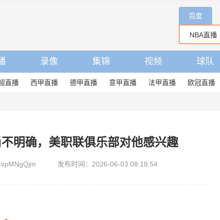
百度
播
录像
集锦
视频
球队
超直播
西甲直播
德甲直播
意甲直播
法甲直播
欧冠直播
尚不明确，美职联俱乐部对他感兴趣
4vpMNgQjm
发布时间：2026-06-03 08:18:54