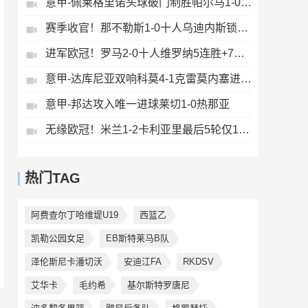
意甲-佩莱格里诺头球破门制胜帕尔马1-0萨索洛
赛季收官！那不勒斯1-0十人乌迪内斯锁定第二丁丁助攻霍伊伦制胜
进军欧冠！罗马2-0十人维罗纳5连胜+7轮不败第3收官迪巴拉2助攻
意甲-达库尼亚双响科莫4-1克雷莫内塞进欧冠
意甲-邦达攻入唯一进球莱切1-0热那亚
无缘欧冠！米兰1-2卡利亚里最后5轮仅1胜萨勒马科尔斯闪击难救主
热门TAG
阿费查尔丁哈维堤U19
西篮乙
凯勒公园女足
EB斯特莱马B队
泽伦斯尼卡潘切沃
安迪江FA
RKDSV
艾华卡
毛约希
基尔斯特罗唐尼