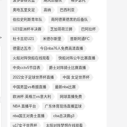
波多黎各男篮
飓风后备队
格罗瑟托
奥哈瓦里女足
高纳
巴西利亚
伯拉史利斯青年队
南阿德莱德黑豹后备队
U23亚洲杯半决赛
芝加哥荷兰狮
巴阿拉杯
>
杜卡吉尼U21
米德尔斯堡
普斯阿通FC
德雷达瓦市
今日nba76人免费高清直播
火船对阵快船在线观看
快船对阵公牛比赛直播
中央cctv5节目表
爵士对阵骑士比赛直播
2022女子足球世界杯直播
中国 女足世界杯
中国男篮vs希腊直播
最新nba比赛
欧洲杯:英格兰vs意大利
网球直播免费
NBA 直播平台
广东体育现场直播篮球
nba国王对勇士直播
cba总决赛g3
u17女子世界杯
太阳对阵梦想在线观看