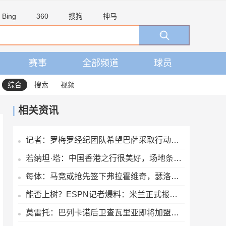
Bing
360
搜狗
神马
赛事
全部频道
球员
综合
搜索
视频
相关资讯
记者：罗梅罗经纪团队希望巴萨采取行动，但后者首选引进罗德里
若纳坦·塔：中国香港之行很美好，场地条件一般 但我们踢得不错
每体：马竞或抢先签下弗拉霍维奇，瑟洛特去留成关键变量
能否上树？ESPN记者爆料：米兰正式报价博卡青年中场帕雷德斯
莫雷托：巴列卡诺后卫查瓦里亚即将加盟切尔西，很快就会官方宣布