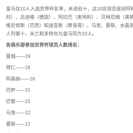
皇马仅10人入选世界杯名单，未进前十，这10名球员是琼
时）、吕迪格（德国）、阿拉巴（奥地利）、贝林厄姆（英
维尼修斯（巴西）和迪亚斯（摩洛哥）。马竞、曼联、水晶宫
人列第十，米兰和多特也与皇马同为10人。
各俱乐部参加世界杯球员人数排名：
曼城——19
拜仁——18
阿森纳——16
巴萨——15
巴黎——15
马竞——12
曼联——12