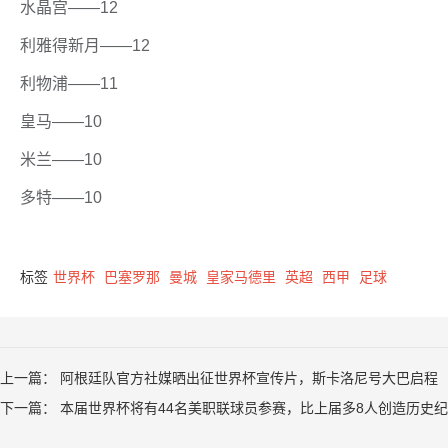
水晶宫——12
利雅得新月——12
利物浦——11
皇马——10
米兰——10
多特——10
标签
世界杯
巴塞罗那
曼城
皇家马德里
英超
西甲
足球
上一篇：
阿根廷队官方社媒晒出征世界杯宣传片，斯卡洛尼号大巴启程
下一篇：
本届世界杯将有44名美职联球员参赛，比上届多8人创造历史