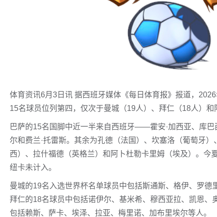
体育资讯6月3日讯 据西班牙媒体《每日体育报》报道，20
15名球员位列第四，仅次于曼城（19人）、拜仁（18人）和
巴萨的15名国脚中近一半来自西班牙——霍安·加西亚、库
尔和费兰·托雷斯。其余为孔德（法国）、坎塞洛（葡萄牙）
西）、拉什福德（英格兰）和阿卜杜勒卡里姆（埃及）。今
纽卡未计入。
曼城的19名入选世界杯名单球员中包括斯通斯、格伊、罗德
拜仁的18名球员中包括诺伊尔、基米希、穆西亚拉、凯恩、
包括赖斯、萨卡、埃泽、拉亚、梅里诺、加布里埃尔等人。