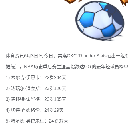
体育资讯6月3日讯 今日，美媒OKC Thunder Stats晒出
据统计，NBA历史季后赛生涯盖帽数达90+的最年轻球员榜
1) 塞尔吉·伊巴卡：22岁244天
2) 达瑞尔·道金斯：23岁126天
3) 德怀特·霍华德：23岁185天
4) 切特·霍姆格伦：24岁29天
5) 哈基姆·奥拉朱旺：24岁97天