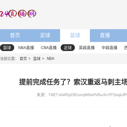
首页
足球
篮球
直播
篮球
NBA直播
CBA直播
足球
英超直播
中超直播
当前位置：
首页
篮球
NBA
提前完成任务了？索汉重返马刺主场
来源：TAETxbW5pD81smjM8aHV8ui3nYP1bqbJP