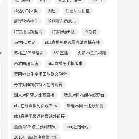
瓦尔豪格
不丹
凤凰阳光海岸
卡拜里
科达尔钢人队
图恩
伯德尼亚伯堡
康涅狄格拉什
哈柯亚东悉尼市
特雷托马斯蓝鸟
特罗姆瑟B队
卢斯特
马林FC女足
nba直播免费观看高清直播在线
>
苏格兰VS摩洛哥
361直播
火箭vs黑贝视频
西雅图超音速
nba直播吧手机版本
篮网vs公牛全场回放欧文54分
奇才对阵凯尔特人在线观看
湖人对阵梦之比赛直播
猛龙对阵布朗在线观看
nba在线直播免费观看jrs
雄鹿vs国王比分预测
nba直播吧极速体育站外链接
墨西哥VS波兰预测结果
nba免费网站
2016年nba总决赛第七场