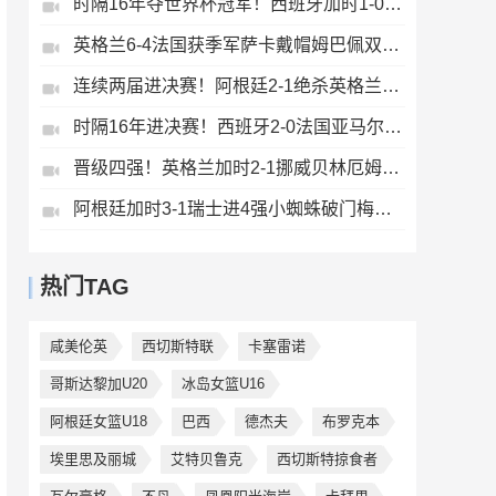
时隔16年夺世界杯冠军！西班牙加时1-0阿根廷费兰制胜恩佐染红
英格兰6-4法国获季军萨卡戴帽姆巴佩双响创纪录奥利塞2助+失良机
连续两届进决赛！阿根廷2-1绝杀英格兰劳塔罗恩佐破门梅西两助攻
时隔16年进决赛！西班牙2-0法国亚马尔造点奥亚萨瓦尔、波罗破门
晋级四强！英格兰加时2-1挪威贝林厄姆连场双响谢尔德鲁普破门
阿根廷加时3-1瑞士进4强小蜘蛛破门梅西助攻麦卡恩博洛假摔染红
热门TAG
咸美伦英
西切斯特联
卡塞雷诺
哥斯达黎加U20
冰岛女篮U16
阿根廷女篮U18
巴西
德杰夫
布罗克本
埃里思及丽城
艾特贝鲁克
西切斯特掠食者