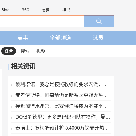
Bing
360
搜狗
神马
赛事
全部频道
球员
综合
搜索
视频
相关资讯
波利塔诺：我总是按照教练的要求去做，我要比上赛季打进更多球
麦考伊斯特：阿森纳仍是新赛季夺冠大热，切尔西有望挑战枪手
接近加盟水晶宫，富安健洋将成为本赛季第9位效力英超的日本球员
DO谈罗德里：更多是经纪团队在操作，曼城和皇马目前并无密切谈判
泰晤士：罗梅罗预计将以4000万镑离开热刺，马竞和国米竞争