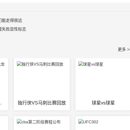
们能走得很远
援失败显性标志
更多 >
士vs猛龙
独行侠VS马刺比赛回放
球星vs球星