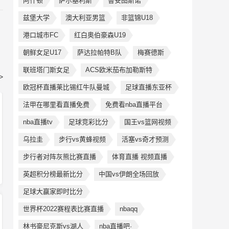
阿什顿
萨尔基利斯
鲁安图斯诺
兹堡大学
澳大利亚男篮
非篮锦U18
港口城市FC
红白奥伯豪森U19
朝鲜女足U17
萨达拉帕特B队
梅赛德斯
联班塔门斯女足
ACS欧米茄布加勒斯特
>
欧冠杯直播莱比锡红牛队曼城
足球直播东亚杯
法甲在哪里看直播免费
免费看nba直播平台
nba直播tv
足球竞彩比分
国王vs篮网视频
乌拉圭
步行vs黄蜂视频
活塞vs奇才预测
步行者对阵灰熊比赛直播
体育直播 视频直播
英超积分榜最新比分
中国vs伊朗全场回放
足球大赢家即时比分
世界杯2022赛程表比赛直播
nbaqq
林书豪尼克斯vs湖人
nba直播吧·