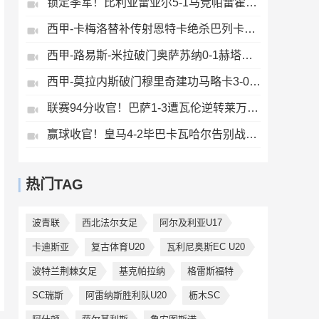
锁定季军！比利亚雷亚尔5-1马竞帕雷霍点射佩雷斯两射一传
西甲-卡梅洛替补传射恩特卡绝杀巴列卡诺2-1逆转阿拉维斯
西甲-路易斯-米拉破门奥萨苏纳0-1赫塔费排第17惊险保级
西甲-莫拉内斯破门穆里奇建功马略卡3-0皇家奥维耶多仍遭降级
联赛94分收官！巴萨1-3遭瓦伦逆转莱万告别战破门费兰献助攻
赢球收官！皇马4-2毕巴卡瓦哈尔告别战助攻姆巴佩贝林厄姆破门
热门TAG
波青联
西北法尔女足
阿尔及利亚U17
卡迪斯亚
复古体育U20
瓦利尼奥斯EC U20
波特兰荆棘女足
基克帕拉纳
格雷斯福特
SC瑞斯
阿雷纳斯胜利队U20
枥木SC