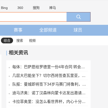
Bing
360
搜狗
神马
赛事
全部频道
球员
综合
搜索
视频
相关资讯
每体：巴萨愿给罗德里一份4年合同 转会费报价高于皇马的4000万欧
几层大巴能坐下？切尔西将签查瓦里亚，阵容超40人＆新赛季无欧战
队报：曼城即将签下34岁马赛门将鲁利，转会费350万欧元
迪马济奥：诺丁汉森林向蒙卡达发出邀请，后者可能前往英超发展
卡拉菲奥里：没怎么看世界杯，内心十分难受，我会把情绪化为动力