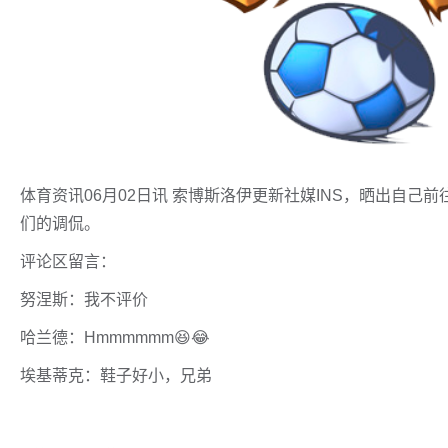
体育资讯06月02日讯 索博斯洛伊更新社媒INS，晒出自
们的调侃。
评论区留言：
努涅斯：我不评价
哈兰德：Hmmmmmm😆😂
埃基蒂克：鞋子好小，兄弟