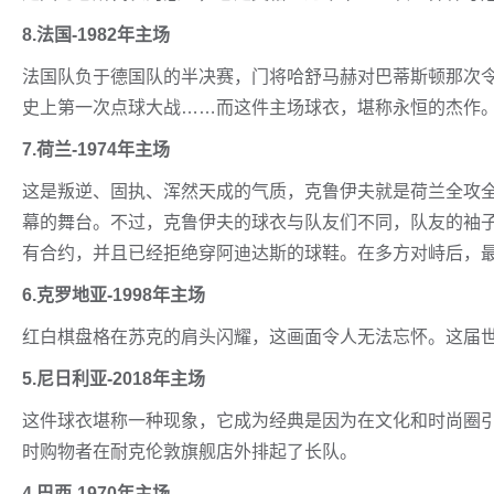
8.法国-1982年主场
法国队负于德国队的半决赛，门将哈舒马赫对巴蒂斯顿那次令
史上第一次点球大战……而这件主场球衣，堪称永恒的杰作
7.荷兰-1974年主场
这是叛逆、固执、浑然天成的气质，克鲁伊夫就是荷兰全攻
幕的舞台。不过，克鲁伊夫的球衣与队友们不同，队友的袖
有合约，并且已经拒绝穿阿迪达斯的球鞋。在多方对峙后，
6.克罗地亚-1998年主场
红白棋盘格在苏克的肩头闪耀，这画面令人无法忘怀。这届
5.尼日利亚-2018年主场
这件球衣堪称一种现象，它成为经典是因为在文化和时尚圈引
时购物者在耐克伦敦旗舰店外排起了长队。
4.巴西-1970年主场