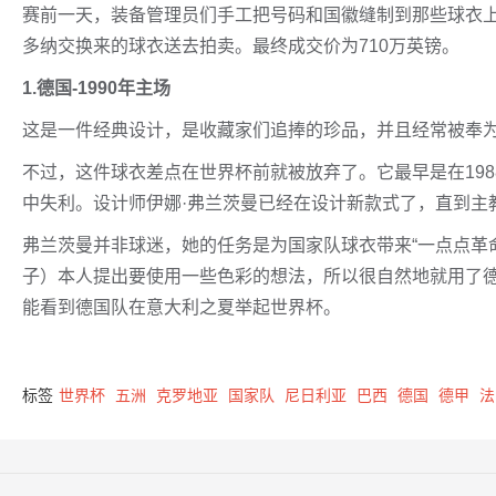
赛前一天，装备管理员们手工把号码和国徽缝制到那些球衣上
多纳交换来的球衣送去拍卖。最终成交价为710万英镑。
1.德国-1990年主场
这是一件经典设计，是收藏家们追捧的珍品，并且经常被奉
不过，这件球衣差点在世界杯前就被放弃了。它最早是在19
中失利。设计师伊娜·弗兰茨曼已经在设计新款式了，直到主
弗兰茨曼并非球迷，她的任务是为国家队球衣带来“一点点革命
子）本人提出要使用一些色彩的想法，所以很自然地就用了德国
能看到德国队在意大利之夏举起世界杯。
标签
世界杯
五洲
克罗地亚
国家队
尼日利亚
巴西
德国
德甲
法