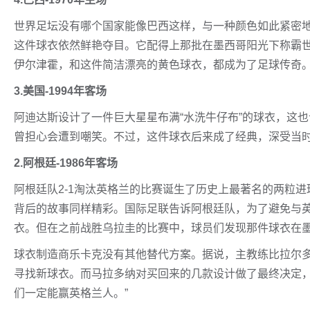
世界足坛没有哪个国家能像巴西这样，与一种颜色如此紧密
这件球衣依然鲜艳夺目。它配得上那批在墨西哥阳光下称霸
伊尔津霍，和这件简洁漂亮的黄色球衣，都成为了足球传奇
3.美国-1994年客场
阿迪达斯设计了一件巨大星星布满“水洗牛仔布”的球衣，这
曾担心会遭到嘲笑。不过，这件球衣后来成了经典，深受当
2.阿根廷-1986年客场
阿根廷队2-1淘汰英格兰的比赛诞生了历史上最著名的两粒进
背后的故事同样精彩。国际足联告诉阿根廷队，为了避免与
衣。但在之前战胜乌拉圭的比赛中，球员们发现那件球衣在
球衣制造商乐卡克没有其他替代方案。据说，主教练比拉尔
寻找新球衣。而马拉多纳对买回来的几款设计做了最终决定，
们一定能赢英格兰人。”