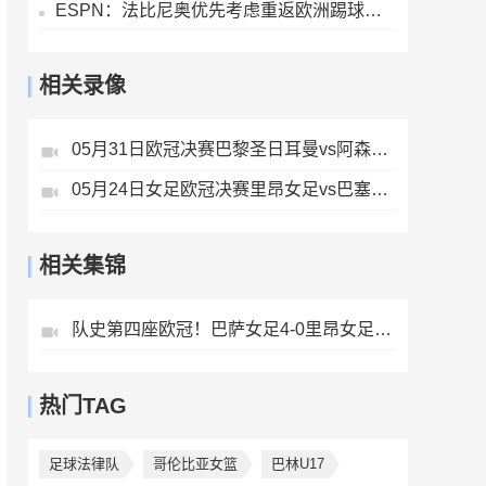
ESPN：法比尼奥优先考虑重返欧洲踢球，而不是回到祖国巴西
相关录像
05月31日欧冠决赛巴黎圣日耳曼vs阿森纳全场录像
05月24日女足欧冠决赛里昂女足vs巴塞罗那女足全场录像
相关集锦
队史第四座欧冠！巴萨女足4-0里昂女足帕乔尔萨尔玛均两射一传
热门TAG
足球法律队
哥伦比亚女篮
巴林U17