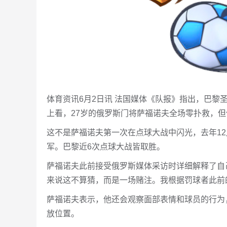
体育资讯6月2日讯 法国媒体《队报》指出，巴
上看，27岁的俄罗斯门将萨福诺夫全场零扑救，
这不是萨福诺夫第一次在点球大战中闪光，去年1
军。巴黎近6次点球大战皆取胜。
萨福诺夫此前接受俄罗斯媒体采访时详细解释了自
来说这不算猜，而是一场赌注。我根据罚球者此前
萨福诺夫表示，他还会观察面部表情和球员的行为
放位置。