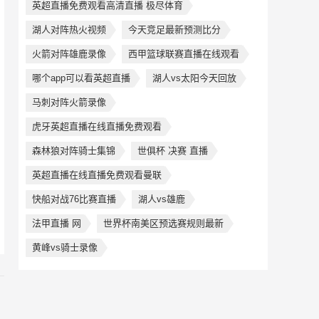
英超直播免费观看高清直播 极尽体育
湖人对阵热火视频
今天竞足最新预测比分
火箭对阵雄鹿录像
西甲篮球联赛直播在线观看
哪个app可以看英超直播
湖人vs太阳今天回放
马刺对阵火箭录像
虎牙英超直播在线直播免费观看
森林狼对阵骑士集锦
世俱杯 决赛 直播
英超直播在线直播免费观看曼联
快船对战76比赛直播
湖人vs雄鹿
法甲直播 网
世界杯南美区预选赛规则最新
黄峰vs骑士录像