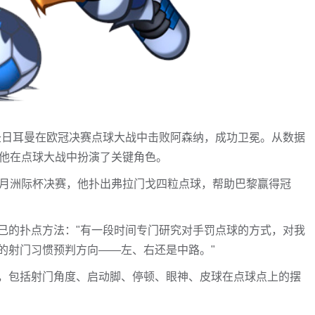
黎圣日耳曼在欧冠决赛点球大战中击败阿森纳，成功卫冕。从数据
但他在点球大战中扮演了关键角色。
2月洲际杯决赛，他扑出弗拉门戈四粒点球，帮助巴黎赢得冠
己的扑点方法："有一段时间专门研究对手罚点球的方式，对我
的射门习惯预判方向——左、右还是中路。"
，包括射门角度、启动脚、停顿、眼神、皮球在点球点上的摆