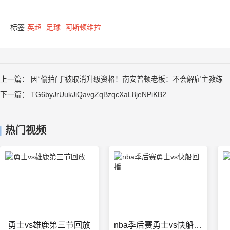
标签
英超
足球
阿斯顿维拉
上一篇：
因“偷拍门”被取消升级资格！南安普顿老板：不会解雇主教练
下一篇：
TG6byJrUukJiQavgZqBzqcXaL8jeNPiKB2
热门视频
勇士vs雄鹿第三节回放
nba季后赛勇士vs快船回播