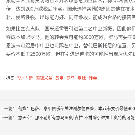
索勒本人此前受访时已公开表态愿意加盟国米，称"非常喜欢
倍，达到200万欧税后年薪。国米选择索勒的原因是他在技
壮、侵略性强、出球能力好、同年龄段，能成为合格的接替
如果比塞克离队，国米还需要引进第二名中卫新援，因此他
零成本加盟罗马，他的转会费可能约3000万欧，罗马需要在
恩迪卡可踢居中中卫也可踢左中卫，替代巴斯托尼的位置。
要价不低于2500万欧，但在引进恩迪卡的可能性出现后优先
标签
乌迪内斯
国际米兰
意甲
罗马
足球
转会
上一篇：
葡媒：巴萨、意甲俱乐部关注谢尔德鲁普，本菲卡要价最低400
下一篇：
意天空：那不勒斯有意马里奥·吉拉 不排除引进拉比奥特的可能