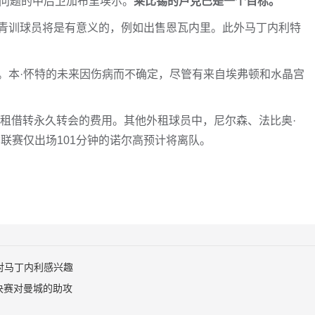
有问题的中后卫加布里埃尔。
莱比锡的卢克巴是一个目标。
青训球员将是有意义的，例如出售恩瓦内里。此外马丁内利特
。本·怀特的未来因伤病而不确定，尽管有来自埃弗顿和水晶宫
尔租借转永久转会的费用。其他外租球员中，尼尔森、法比奥·
联赛仅出场101分钟的诺尔高预计将离队。
对马丁内利感兴趣
决赛对曼城的助攻