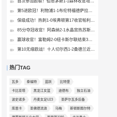
首次参加欧联！伯恩茅斯1-1森林收官塔韦尼耶救主怀特远射破门
第5进欧冠！利物浦1-1布伦特福德萨拉赫、罗伯逊结束9年红军生涯
保级成功！热刺1-0埃弗顿第17收官帕利尼亚制胜热刺近6轮仅1负
85分夺冠收官！阿森纳2-1水晶宫热苏斯破门+失良机马杜埃凯建功
赢球收官！富勒姆2-0纽卡斯尔联结束3轮不胜迪奥普、凯尔尼破门
第10无缘欧战！十人切尔西1-2桑德兰近9轮仅1胜桑德兰第7进欧战
热门TAG
瓦多
泰福特
蓝跃
比特堡
卡比亚塔
黑龙江女篮
迪德布
独立石油
波史诺多
丹麦女足U23
圣萨尔瓦多后备
库恩卡
圣佛德流浪
马梅
新顿斯图尔特