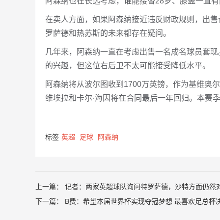
阿森纳也在长远考虑，谁能接替28岁、膝盖一直
在卖人方面，如果阿森纳接近违反财政规则，出售
罗萨德和热苏斯的未来都存在疑问。
几年来，阿森纳一直在考虑出售一名成名球员套现
的兴趣，但这位右后卫不太可能接受降低水平。
阿森纳将从波尔图收到1700万英镑，作为基维奥
维埃拉和卡尔·海因将在合同最后一年回归。本赛季
标签
英超
足球
阿森纳
上一篇：
记者：两家英超球队询问特罗萨德，沙特方面仍然
下一篇：
B费：希望本届世界杯实现夺冠梦想 最喜欢足总杯