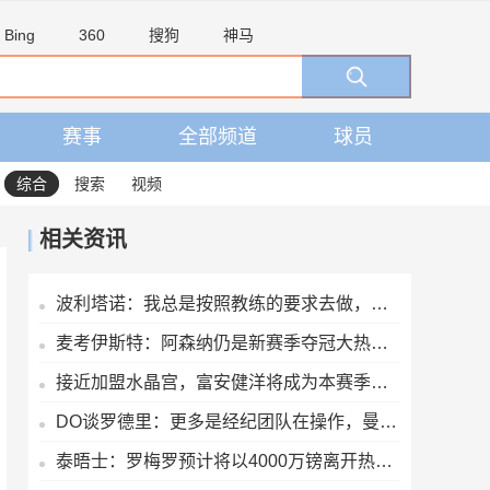
Bing
360
搜狗
神马
赛事
全部频道
球员
综合
搜索
视频
相关资讯
波利塔诺：我总是按照教练的要求去做，我要比上赛季打进更多球
麦考伊斯特：阿森纳仍是新赛季夺冠大热，切尔西有望挑战枪手
接近加盟水晶宫，富安健洋将成为本赛季第9位效力英超的日本球员
DO谈罗德里：更多是经纪团队在操作，曼城和皇马目前并无密切谈判
泰晤士：罗梅罗预计将以4000万镑离开热刺，马竞和国米竞争