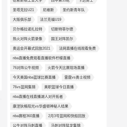
德累斯顿工业大学
西甲第33轮
卡达勇士
圣塔克拉U21
尼維斯
圣约斯青年队
大阪俱乐部
法兰克福U19
贝尔格拉诺扎拉特
切斯特菲尔德
热火对阵火箭录像
国王对阵凯尔
奥运会开幕式回放2021
法网直播在线观看免费
nba直播免费观看直播软件柠檬直播
76对阵公牛视频
火箭今天比赛现场直播
今天美国nba篮球比赛直播
雷霆vs勇士视频
76vs篮网集锦
美职篮球今日直播
nba直播在线直播湖人对开拓者
康涅狄格阳光vs华盛顿神秘人结果
nba赛程360直播
2月3号篮网和快船回放
公牛对阵马刺直播
马刺对阵猛龙集锦