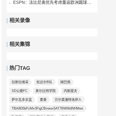
ESPN：法比尼奥优先考虑重返欧洲踢球，而不是回到祖国巴西
相关录像
相关集锦
热门TAG
拉斯拉维采
松达尔B队
姆巴佩
SD公鹿FC
奥尔比特学院
内斯提夫
萨尔瓦多女篮
蒙泰
贝尔莫潘特洛伊人
TBA8D5bFzMx3FigCBvwuv5AT7BWWdNHMwx