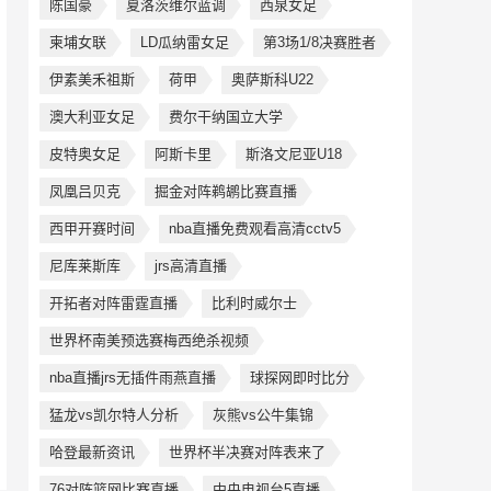
陈国豪
夏洛茨维尔蓝调
西泉女足
柬埔女联
LD瓜纳雷女足
第3场1/8决赛胜者
伊素美禾祖斯
荷甲
奥萨斯科U22
澳大利亚女足
费尔干纳国立大学
皮特奥女足
阿斯卡里
斯洛文尼亚U18
凤凰吕贝克
掘金对阵鹈鹕比赛直播
西甲开赛时间
nba直播免费观看高清cctv5
尼库莱斯库
jrs高清直播
开拓者对阵雷霆直播
比利时威尔士
世界杯南美预选赛梅西绝杀视频
nba直播jrs无插件雨燕直播
球探网即时比分
猛龙vs凯尔特人分析
灰熊vs公牛集锦
哈登最新资讯
世界杯半决赛对阵表来了
76对阵篮网比赛直播
中央电视台5直播