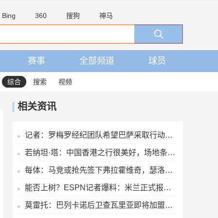
Bing
360
搜狗
神马
赛事
全部频道
球员
综合
搜索
视频
相关资讯
记者：罗梅罗经纪团队希望巴萨采取行动，但后者首选引进罗德里
若纳坦·塔：中国香港之行很美好，场地条件一般 但我们踢得不错
每体：马竞或抢先签下弗拉霍维奇，瑟洛特去留成关键变量
能否上树？ESPN记者爆料：米兰正式报价博卡青年中场帕雷德斯
莫雷托：巴列卡诺后卫查瓦里亚即将加盟切尔西，很快就会官方宣布