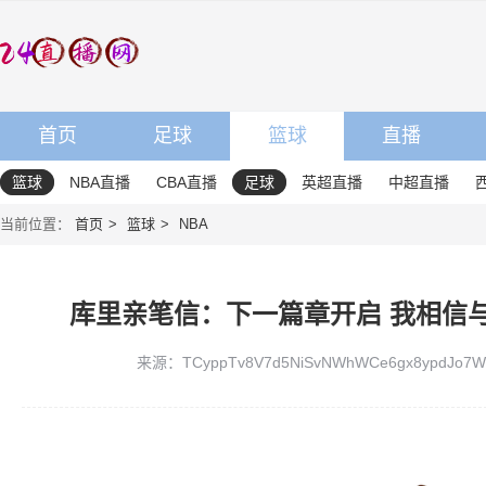
首页
足球
篮球
直播
篮球
NBA直播
CBA直播
足球
英超直播
中超直播
当前位置：
首页
篮球
NBA
库里亲笔信：下一篇章开启 我相信
来源：TCyppTv8V7d5NiSvNWhWCe6gx8ypdJo7W