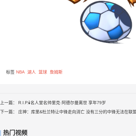
标签
NBA
湖人
篮球
詹姆斯
上一篇：
R.I.P.🕯️名人堂名帅里克·阿德尔曼离世 享年79岁
下一篇：
庄神：库里&杜兰特让中锋走向消亡 没有三分的中锋无法在联
热门视频