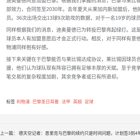
迪奥曼德同意加盟巴黎。根据我们掌握的消息，巴黎与莱比
部效力，合同签至2030年。去年夏天从莱加内斯加盟后，
员。36次出场交出13球9次助攻的数据，对于一名19岁的球
同样根据我们的消息，迪奥曼德已为转投巴黎亮起绿灯。这
球员本人有加盟意愿后才会正式行动。相反，对于同样有意
物浦同样抱有好感。
接下来关键在于巴黎能否与莱比锡达成协议，莱比锡因球员
援，他们认为球队现有阵容已拥有足够丰厚的天赋。至于竞
笔交易的复杂程度加剧，其余竞争者或已有所退却。
标签
利物浦
巴黎圣日耳曼
法甲
英超
足球
上一篇：
德天空记者：恩里克与巴黎的续约只是时间问题，计划签3到4