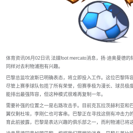
体育资讯06月02日讯 法媒foot mercato消息，扬·迪
同样对去利物浦抱有兴趣。
巴黎总监坎波斯已明确表态，将立即投入工作。这位巴黎阵
尽管上赛季球队包揽了所有荣誉，但赛季极为漫长、球员极
能排出最强阵容，但这种模式很难再复制一年。
需要补强的位置之一是右路攻击手。目前克瓦拉茨赫利亚和
翼仅剩杜埃，李刚仁也可客串。巴黎正在寻找这侧有冲击力的
育此前披露，巴黎是表达兴趣的俱乐部之一，而利物浦已将