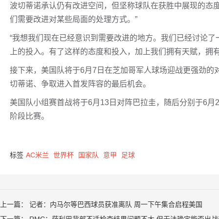
波切蒂诺承认仍有改进空间，但坚称球队在获胜中展现的态度
们需要改进对某些局面的处理方式。”
“我想我们现在已经意识到需要改进的地方。我们已经讨论了
上的投入。有了这样的态度和投入，加上我们拥有天赋，拥有
接下来，美国队将于6月7日在芝加哥军人球场迎战更强劲的
切蒂诺、争取进入首发阵容的最后机会。
美国队小组赛首战将于6月13日对阵巴拉圭，随后分别于6月
阶段比赛。
标签
AC米兰
世界杯
国家队
意甲
足球
上一篇：
记者：内马尔等巴西球员获准离队 周一下午集合启程美国
下一篇：
RMC：萨利巴背部不适检查结果问题不大 但无法确定能否出战