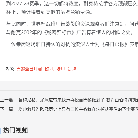
到2027-28赛季，这一切都将改变，耐克将接手各方觊觎
杯上，预计将看到类似的品牌营销变通。
与此同时，世界杯战靴广告战役的资深观察者们注意到，阿迪
与耐克2002年的《秘密锦标赛》广告有着惊人的相似之处。
一位亲历这场旷日持久的对抗的资深人士对《每日邮报》表示
标签
巴黎圣日耳曼
欧冠
法甲
足球
上一篇：
鲁梅尼格：足球应带来快乐喜悦而巴黎做到了 裁判西伯特判罚
下一篇：
塔帅救赎？欧冠历史上只有三位主教练在输掉决赛后的下个赛
热门视频