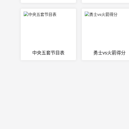
中央五套节目表
勇士vs火箭得分