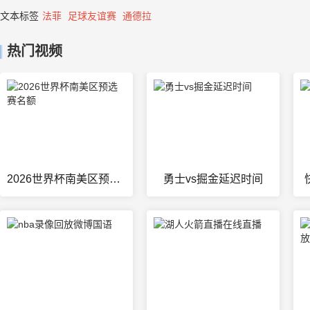
文本标签
法菲
足球友谊赛
通德拉
热门视频
2026世界杯南美区预选赛名额
勇士vs掘金延迟时间