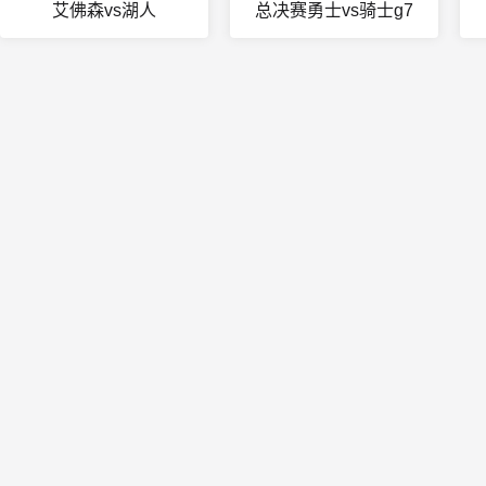
艾佛森vs湖人
总决赛勇士vs骑士g7