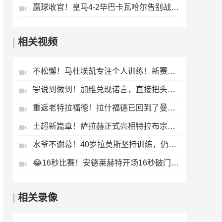
赢球收官！皇马4-2毕巴卡瓦哈尔告别战助攻姆巴佩贝林厄姆破门
相关视频
不松懈！马杜埃凯专注个人训练！新赛季期待大放异彩！
🤣说到做到！加维兑现诺言，直接把头发染成吸睛粉色！
重返老特拉福德！拉什福德已回到了曼联！能否重新找回巅峰状态？
土超新篇章！萨拉赫正式亮相特拉布宗！数万球迷狂热迎接震撼现场
水爷不谢幕！40岁拉莫斯坚持训练，仍渴望继续征战赛场！
😂16秒比赛！安德莱赫特开场16秒破门！最终1-0带队胜利
相关录像