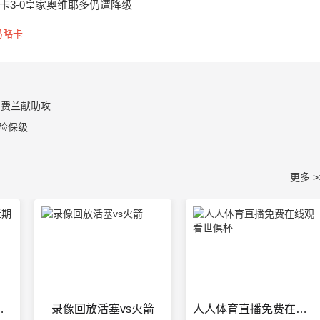
略卡3-0皇家奥维耶多仍遭降级
马略卡
门费兰献助攻
惊险保级
更多 >
蜂比赛延期
录像回放活塞vs火箭
人人体育直播免费在线观看世俱杯