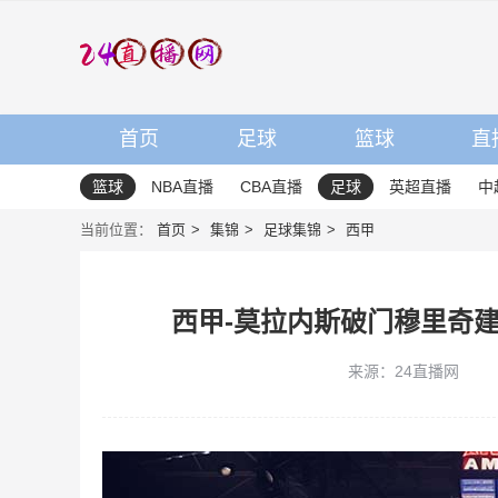
首页
足球
篮球
直
篮球
NBA直播
CBA直播
足球
英超直播
中
当前位置：
首页
集锦
足球集锦
西甲
西甲-莫拉内斯破门穆里奇建
来源：24直播网