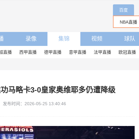
百度
播
录像
集锦
视频
球队
超直播
西甲直播
德甲直播
意甲直播
法甲直播
欧冠直播
功马略卡3-0皇家奥维耶多仍遭降级
发布时间：2026-05-25 13:40:46