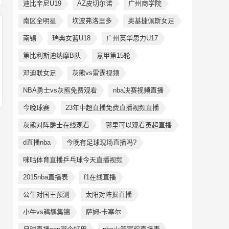
迪比辛尼U19
AZ皮切尔诺
广州商学院
南区全明星
坎波弗洛里多
奥基捷佩斯女足
南锡
瑞典女篮U18
广州英华思力U17
第比利斯迪纳摩B队
意甲第15轮
邓迪联女足
灰熊vs雷霆视频
NBA勇士vs灰熊免费观看
nba决赛视频直播
今晚球赛
23年中超直播免费直播视频直播
灰熊对阵爵士在线观看
哪里可以观看英超直播
d直播nba
今晚有足球现场直播吗?
咪咕体育直播乒乓球今天直播视频
2015nba直播表
f1在线直播
公牛对国王预测
太阳对阵掘直播
小牛vs鹈鹕集锦
萨姆-卡塞尔